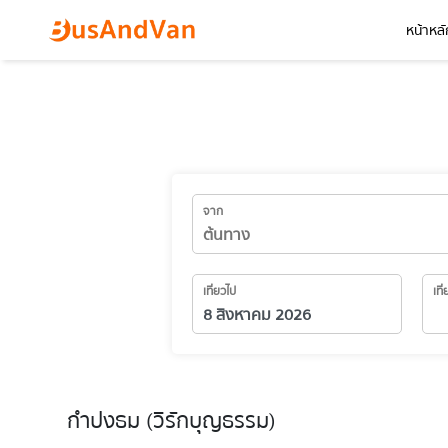
หน้าหลั
จาก
เที่ยวไป
เที
กำปงธม (วิรักบุญธรรม)