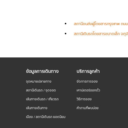
สถานีขนส่งผู้โดยสารกรุงเทพ ถนน
สถานีเดินรถโดยสารขนาดเล็ก จตุจั
ข้อมูลการเดินทาง
บริการลูกค้า
จุดหมายปลายทาง
จัดการการจอง
สถานีเดินรถ / จุดจอด
เคาน์เตอร์ออกตั๋ว
เส้นทางเดินรถ / เที่ยวรถ
วิธีการจอง
เส้นทางเดินทาง
คำถามที่พบบ่อย
เมือง / สถานีเดินรถ ยอดนิยม