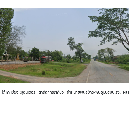
ยง ได้แก่ เขียงหมูอินเตอร์, สาลี่ลากรถเกี่ยว, จำหน่ายพันธุ์ข้าว/พันธุ์มันสับปะรัง,