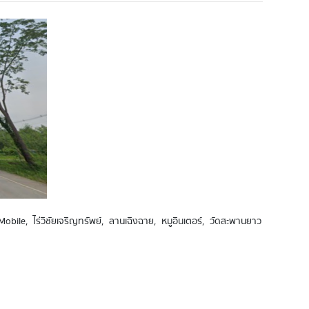
 NJ Mobile, ไร่วิชัยเจริญทรัพย์, ลานเฉิงฉาย, หมูอินเตอร์, วัดสะพานยาว