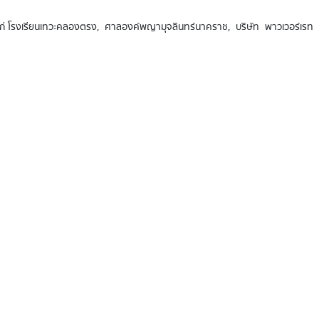
้แก่ โรงเรียนเทวะคลองตรง, ศาลองค์พญามุจลินทร์นาคราช, บริษัท พาวเวอร์เรท เอ