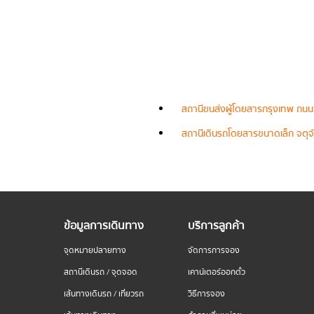
สถานีขนส่งผู้โดยสารกรุงเทพ ถนน
สถานีเดินรถโดยสารขนาดเล็ก จตุจั
ข้อมูลการเดินทาง
บริการลูกค้า
จุดหมายปลายทาง
จัดการการจอง
สถานีเดินรถ / จุดจอด
เคาน์เตอร์ออกตั๋ว
เส้นทางเดินรถ / เที่ยวรถ
วิธีการจอง