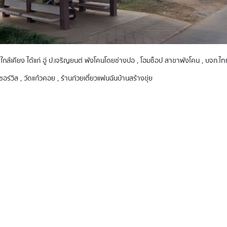
ตุใกล้เคียง ได้แก่ อู่ ป.เจริญยนต์ พังโคนโดยช่างปอ , โฮมช็อป สาขาพังโคน , บจก.
์วิส , วัดแก้วคอย , ร้านก๋วยเตี๋ยวแฟนฉันบ้านสร้างขุ่ย