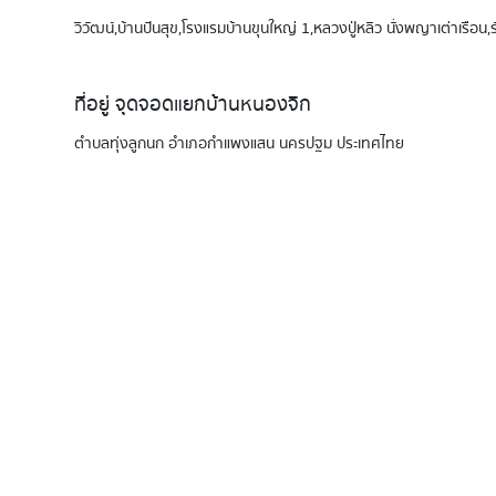
วิวัฒน์,บ้านปันสุข,โรงแรมบ้านขุนใหญ่ 1,หลวงปู่หลิว นั่งพญาเต่าเรือน,
ที่อยู่ จุดจอดแยกบ้านหนองจิก
ตำบลทุ่งลูกนก อำเภอกำแพงแสน นครปฐม ประเทศไทย