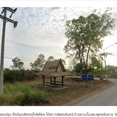
ครปฐม ซึ่งมีจุดสังเกตุใกล้เคียง ได้แก่ ทรัพย์นรินทร์,ร้านยานะโม,พระพุทธชินร