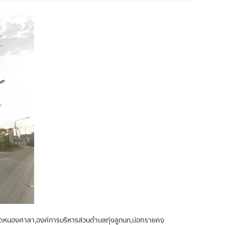
าช วัดหนองศาลา,องค์การบริหารส่วนตำบลทุ่งลูกนก,บ่อทรายคง