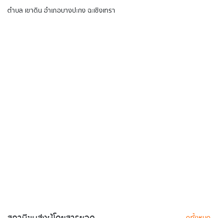
ตำบล เขาดิน อำเภอบางปะกง ฉะเชิงเทรา