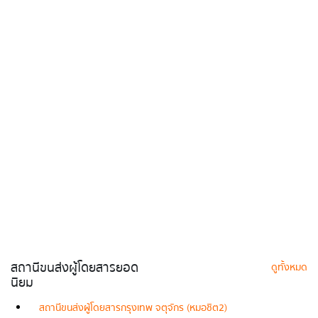
สถานีขนส่งผู้โดยสารยอด
ดูทั้งหมด
นิยม
สถานีขนส่งผู้โดยสารกรุงเทพ จตุจักร (หมอชิต2)