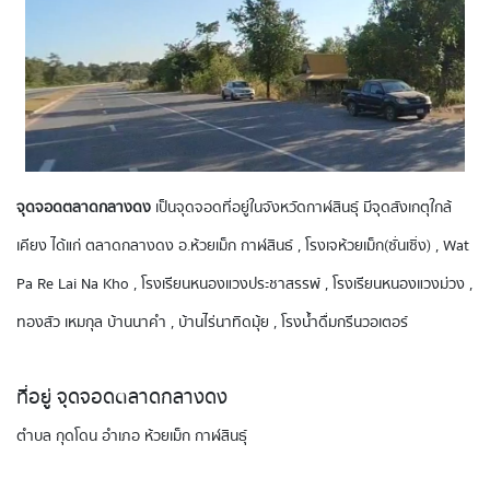
จุดจอดตลาดกลางดง
เป็นจุดจอดที่อยู่ในจังหวัดกาฬสินธุ์ มีจุดสังเกตุใกล้
เคียง ได้แก่ ตลาดกลางดง อ.ห้วยเม็ก กาฬสินธ์ , โรงเจห้วยเม็ก(ซั่นเซิ่ง) , Wat
Pa Re Lai Na Kho , โรงเรียนหนองแวงประชาสรรพ์ , โรงเรียนหนองแวงม่วง ,
ทองสัว เหมกุล บ้านนาคำ , บ้านไร่นาทิดมุ้ย , โรงน้ำดื่มกรีนวอเตอร์
ที่อยู่ จุดจอดตลาดกลางดง
ตำบล กุดโดน อำเภอ ห้วยเม็ก กาฬสินธุ์