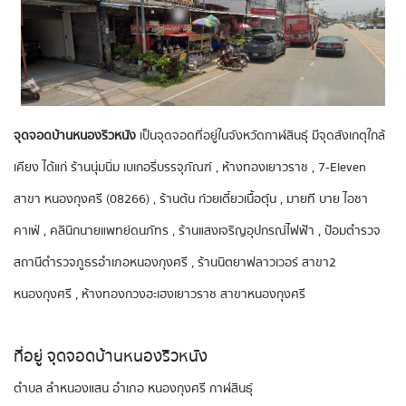
จุดจอดบ้านหนองริวหนัง
เป็นจุดจอดที่อยู่ในจังหวัดกาฬสินธุ์ มีจุดสังเกตุใกล้
เคียง ได้แก่ ร้านนุ่มนิ่ม เบเกอรี่บรรจุภัณฑ์ , ห้างทองเยาวราช , 7-Eleven
สาขา หนองกุงศรี (08266) , ร้านต้น ก๋วยเตี๋ยวเนื้อตุ๋น , มายที บาย ไอชา
คาเฟ่ , คลินิกนายแพทย์ดนภัทร , ร้านแสงเจริญอุปกรณ์ไฟฟ้า , ป้อมตำรวจ
สถานีตำรวจภูธรอำเภอหนองกุงศรี , ร้านนิตยาฟลาวเวอร์ สาขา2
หนองกุงศรี , ห้างทองกวงฮะเฮงเยาวราช สาขาหนองกุงศรี
ที่อยู่ จุดจอดบ้านหนองริวหนัง
ตำบล ลำหนองแสน อำเภอ หนองกุงศรี กาฬสินธุ์