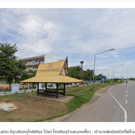
แก่น มีจุดสังเกตุใกล้เคียง ได้แก่ โรงเรียนบ้านหนองเสี้ยว , เจ้านาย&หมิงหมิงกิ๊ฟช็