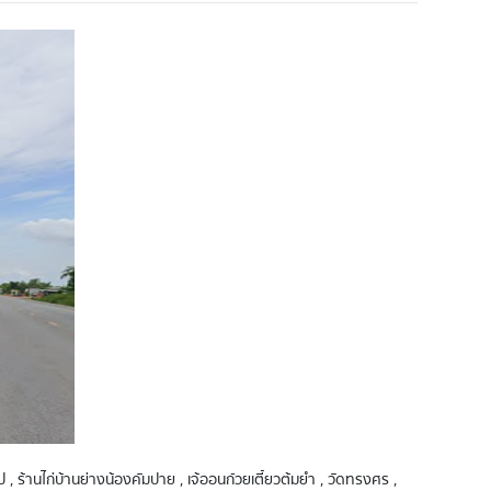
อป , ร้านไก่บ้านย่างน้องคัมปาย , เจ้ออนก๋วยเตี๋ยวต้มยำ , วัดทรงศร ,