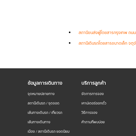
สถานีขนส่งผู้โดยสารกรุงเทพ ถนน
สถานีเดินรถโดยสารขนาดเล็ก จตุจั
ข้อมูลการเดินทาง
บริการลูกค้า
จุดหมายปลายทาง
จัดการการจอง
สถานีเดินรถ / จุดจอด
เคาน์เตอร์ออกตั๋ว
เส้นทางเดินรถ / เที่ยวรถ
วิธีการจอง
เส้นทางเดินทาง
คำถามที่พบบ่อย
เมือง / สถานีเดินรถ ยอดนิยม