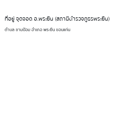
ที่อยู่ จุดจอด อ.พระยืน (สถานีตำรวจภูธรพระยืน)
ตำบล ขามป้อม อำเภอ พระยืน ขอนแก่น