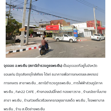
จุดจอด อ.พระยืน (สถานีตำรวจภูธรพระยืน)
เป็นจุดจอดที่อยู่ในจังหวัด
ขอนแก่น มีจุดสังเกตุใกล้เคียง ได้แก่ ธนาคารเพื่อการเกษตรและสหกรณ์
การเกษตร สาขาพระยืน , สถานีตำรวจภูธรพระยืน , การไฟฟ้าส่วนภูมิภาค
พระยืน , Fah22 CAFE , ห้างทองมันนี่โกลด์ ทองเยาวราช , ร้านณัชชาโมบาย
สาขา พระยืน , ร้านก๋วยเตี๋ยวเรือยกครกอยุธยารสเด็ด พระยืน , โรงพยาบาล
พระยืน , ร้าน ส.เป็ดย่างพระยืน