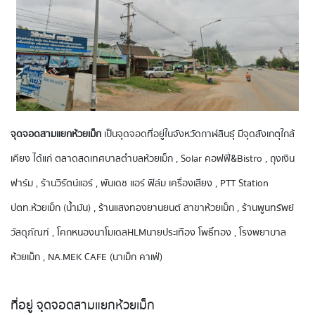
จุดจอดสามแยกห้วยเม็ก
เป็นจุดจอดที่อยู่ในจังหวัดกาฬสินธุ์ มีจุดสังเกตุใกล้
เคียง ได้แก่ ตลาดสดเทศบาลตำบลห้วยเม็ก , Solar คอฟฟี่&Bistro , ถุงเงิน
ฟาร์ม , ร้านวิรัตน์แอร์ , พันเดช แอร์ ฟิล์ม เครื่องเสียง , PTT Station
ปตท.ห้วยเม็ก (น้ำมัน) , ร้านแสงทองยานยนต์ สาขาห้วยเม็ก , ร้านพูนทรัพย์
วัสดุภัณฑ์ , โคกหนองนาโมเดลHLMนายประเทือง โพธิ์ทอง , โรงพยาบาล
ห้วยเม็ก , NA.MEK CAFE (นาเม็ก คาเฟ่)
ที่อยู่ จุดจอดสามแยกห้วยเม็ก