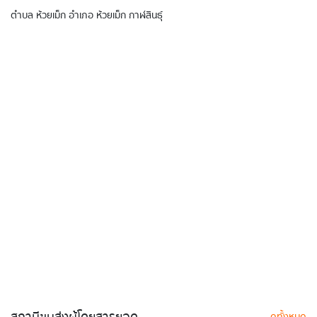
ตำบล ห้วยเม็ก อำเภอ ห้วยเม็ก กาฬสินธุ์
ดูทั้งหมด