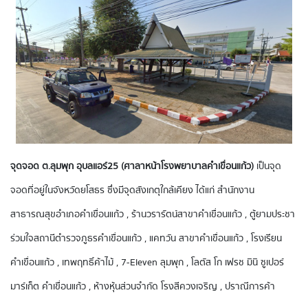
จุดจอด ต.ลุมพุก อุบลแอร์25 (ศาลาหน้าโรงพยาบาลคำเขื่อนแก้ว)
เป็นจุด
จอดที่อยู่ในจังหวัดยโสธร ซึ่งมีจุดสังเกตุใกล้เคียง ได้แก่ สำนักงาน
สาธารณสุขอำเภอคำเขื่อนแก้ว , ร้านวรารัตน์สาขาคำเขื่อนแก้ว , ตู้ยามประชา
ร่วมใจสถานีตำรวจภูธรคำเขื่อนแก้ว , แคทวัน สาขาคำเขื่อนแก้ว , โรงเรียน
คำเขื่อนแก้ว , เทพฤทธิ์ค้าไม้ , 7-Eleven ลุมพุก , โลตัส โก เฟรช มินิ ซูเปอร์
มาร์เก็ต คําเขื่อนแก้ว , ห้างหุ้นส่วนจํากัด โรงสีควงเจริญ , ปราณีการค้า