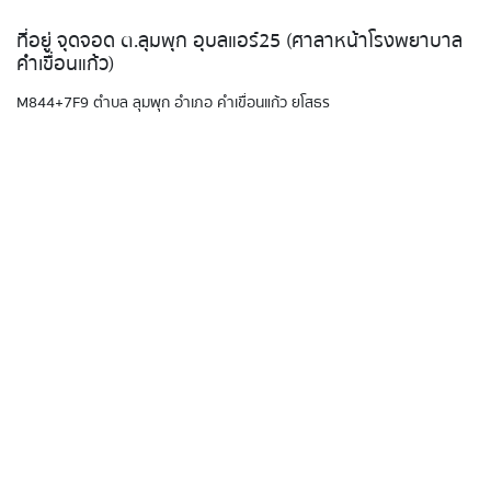
ที่อยู่ จุดจอด ต.ลุมพุก อุบลแอร์25 (ศาลาหน้าโรงพยาบาล
คำเขื่อนแก้ว)
M844+7F9 ตำบล ลุมพุก อำเภอ คำเขื่อนแก้ว ยโสธร