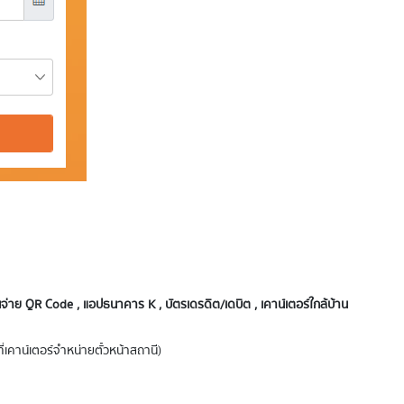
่าย QR Code , แอปธนาคาร K , บัตรเดรดิต/เดบิต , เคาน์เตอร์ใกล้บ้าน
่เคาน์เตอร์จำหน่ายตั๋วหน้าสถานี)