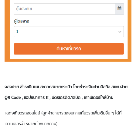
จองง่าย ชำระเงินแบบสะดวกสบายกระเป๋า โดยชำระเงินผ่านมือถือ สแกนจ่าย
QR Code , แอปธนาคาร K , บัตรเดรดิต/เดบิต , เคาน์เตอร์ใกล้บ้าน
แสดงเที่ยวรถออนไลน์ (ลูกค้าสามารถสอบถามเที่ยวรถเพิ่มเติมอื่น ๆ ได้ที่
เคาน์เตอร์จำหน่ายตั๋วหน้าสถานี)